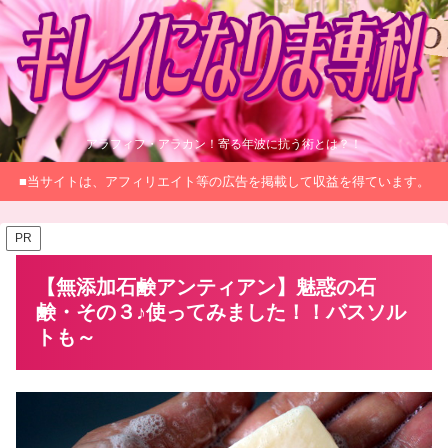
アラフィフ・アラカン！寄る年波に抗う術とは？！
■当サイトは、アフィリエイト等の広告を掲載して収益を得ています。
PR
【無添加石鹸アンティアン】魅惑の石
鹸・その３♪使ってみました！！バスソル
トも～