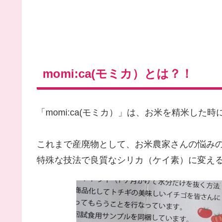
momi:ca(モミカ）とは？！
「momi:ca(モミカ）」は、お米を精米し
これまで産廃物として、お米農家さんの悩み
特殊な技法で良質なシリカ（ケイ素）に変え