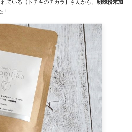
されている【トチギのチカラ】さんから、
籾殻粉末加
た！