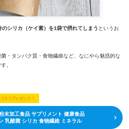
8本分のシリカ（ケイ素）を1袋で摂れてしまう
というお
酸菌・タンパク質・食物繊維など、なにやら魅惑的な
です。
もう1つプレゼント！
殻粉末加工食品 サプリメント 健康食品
ン 乳酸菌 シリカ 食物繊維 ミネラル