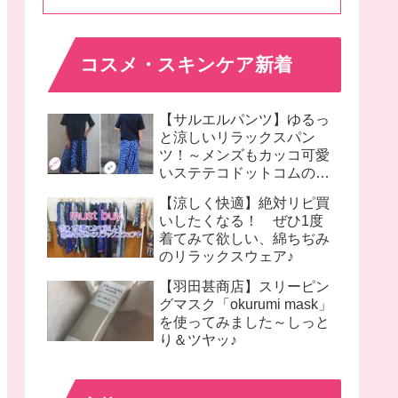
コスメ・スキンケア新着
【サルエルパンツ】ゆるっ
と涼しいリラックスパン
ツ！～メンズもカッコ可愛
いステテコドットコムのモ
モンガパンツ着画♪
【涼しく快適】絶対リピ買
いしたくなる！ ぜひ1度
着てみて欲しい、綿ちぢみ
のリラックスウェア♪
【羽田甚商店】スリーピン
グマスク「okurumi mask」
を使ってみました～しっと
り＆ツヤッ♪