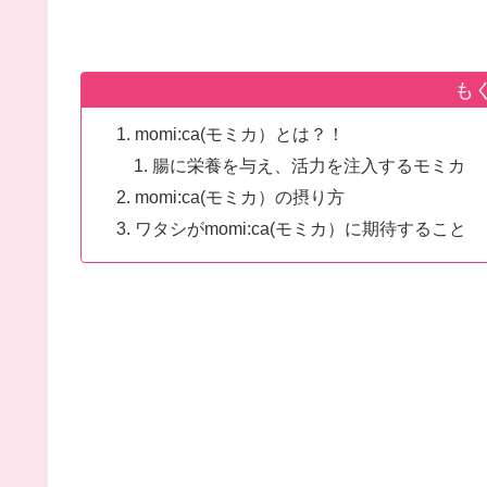
も
momi:ca(モミカ）とは？！
腸に栄養を与え、活力を注入するモミカ
momi:ca(モミカ）の摂り方
ワタシがmomi:ca(モミカ）に期待すること