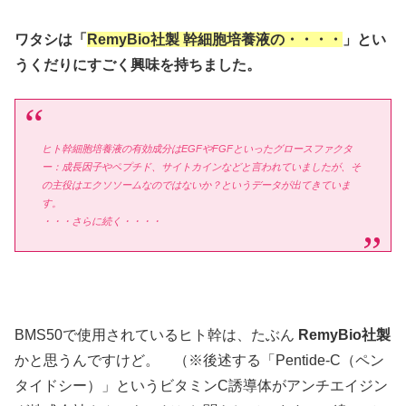
ワタシは「
RemyBio社製 幹細胞培養液の・・・・
」とい
うくだりにすごく興味を持ちました。
ヒト幹細胞培養液の有効成分はEGFやFGFといったグロースファクタ
ー：成長因子やペプチド、サイトカインなどと言われていましたが、そ
の主役はエクソソームなのではないか？というデータが出てきていま
す。
・・・さらに続く・・・・
BMS50で使用されているヒト幹は、たぶん
RemyBio社製
かと思うんですけど。 （※後述する「Pentide-C（ペン
タイドシー）」というビタミンC誘導体がアンチエイジン