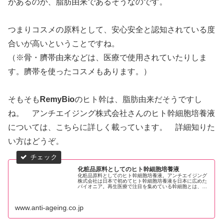
があるのが、脂肪由来であるそうなのです。
つまりコスメの原料として、安心安全と認知されている度
合いが高いということですね。
（※骨・臍帯由来などは、医療で使用されていたりしま
す。臍帯を使ったコスメもあります。）
そもそも
RemyBio
のヒト幹は、脂肪由来だそうですし
ね。 アンチエイジング株式会社さんのヒト幹細胞培養液
については、こちらに詳しく載っています。 詳細知りた
い方はどうぞ。
化粧品原料としてのヒト幹細胞培養液
化粧品原料としてのヒト幹細胞培養液。アンチエイジング
株式会社は日本で初めてヒト幹細胞培養液を日本に広めた
パイオニア。再生医療で注目を集めている幹細胞とは、別
の種類の細胞に変化できるタイプの細胞で、他の細胞に活
性物質を送ることができる細胞です...
www.anti-ageing.co.jp