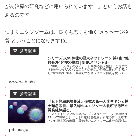
がん治療の研究などに用いられています。」というお話も
あるのです。
つまりエクソソームは、良くも悪くも働く”メッセージ物
質”ということになりますね。
シリーズ 人体 神秘の巨大ネットワーク 第7集 “健
康長寿”究極の挑戦 | NHKスペシャル
【NHK】「人体」のフィナーレを飾る第７集は、これまで
困難だったがんや心疾患などの病気の治療に挑む科学者た
ちの最前線に迫る。臓器同士がメッセージ物質を使って会
話を繰り広げる人体の巨大ネットワーク。その研究におい
て今最も注目されているのが、「...
www.web.nhk
『ヒト幹細胞培養液』研究の第一人者李ドンヒ博
士緊急来日。最先端のエクソソーム化粧品原料の
開発経緯語る。
アンチエイジング株式会社のプレスリリース（2019年5月
14日 07時00分）『ヒト幹細胞培養液』研究の第一人者李
ドンヒ博士緊急来日。最先端のエクソソーム化粧品原料の
開発経緯語る。
prtimes.jp