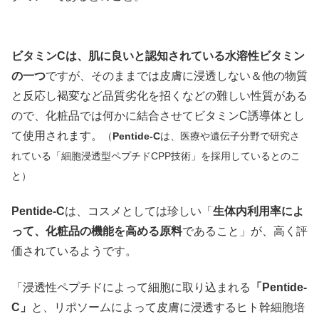
ビタミンCは、肌に良いと認知されている水溶性ビタミン
の一つ
ですが、そのままでは皮膚に浸透しない＆他の物質
と反応し褐変など品質劣化を招くなどの難しい性質がある
ので、化粧品では何かに結合させてビタミンC誘導体とし
て使用されます。
（
Pentide-C
は、医療や遺伝子分野で研究さ
れている「細胞浸透型ペプチドCPP技術」を採用しているとのこ
と）
Pentide-C
は、コスメとしては珍しい「
生体内利用率によ
って、化粧品の機能を高める原料
であること」が、高く評
価されているようです。
「浸透性ペプチドによって細胞に取り込まれる
「Pentide-
C」
と、リポソームによって皮膚に浸透するヒト幹細胞培