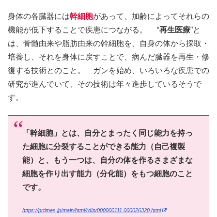
身体の各臓器には
幹細胞
があって、加齢によってそれらの
機能が低下することで疾患につながる。 “
再生医療
”と
は、骨髄由来や脂肪由来の幹細胞を、自身の体から採取・
培養し、それを身体に戻すことで、病んだ臓器を再生・修
復する技術とのこと。 ガンを始め、いろいろな疾患での
研究が進んでいて、その技術は年々進歩しているそうで
す。
「幹細胞」とは、自分とまったく同じ能力を持っ
た細胞に分裂することができる能力（自己複製
能）と、もう一つは、自分の体を作るさまざまな
細胞を作り出す能力（分化能）をもつ細胞のこと
です。
https://prtimes.jp/main/html/rd/p/000000111.000026320.html