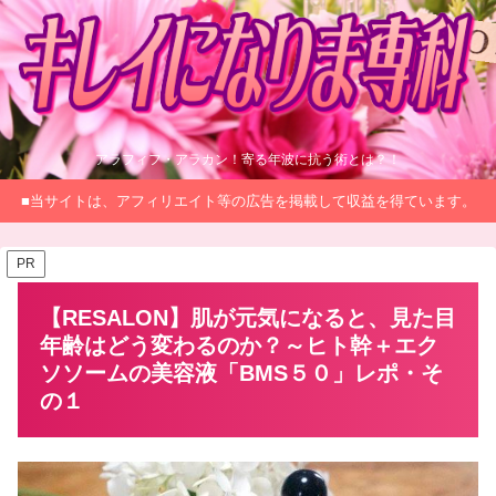
アラフィフ・アラカン！寄る年波に抗う術とは？！
■当サイトは、アフィリエイト等の広告を掲載して収益を得ています。
PR
【RESALON】肌が元気になると、見た目
年齢はどう変わるのか？～ヒト幹＋エク
ソソームの美容液「BMS５０」レポ・そ
の１