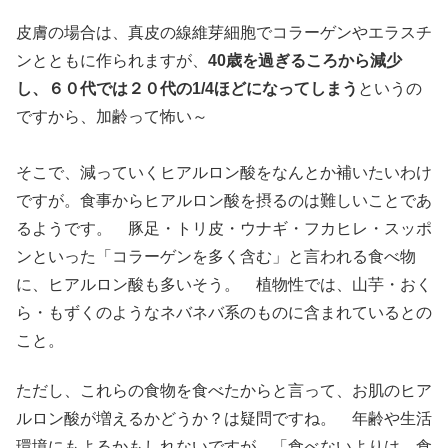
皮膚の場合は、真皮の線維芽細胞でコラーゲンやエラスチ
ンとともに作られますが、
40歳を過ぎるころから減少
し、６０代では２０代の1/4ほどになってしまう
というの
ですから、加齢って怖い～
そこで、減っていくヒアルロン酸をなんとか補いたいわけ
ですが。食事からヒアルロン酸を摂るのは難しいことであ
るようです。 豚足・トリ皮・ウナギ・フカヒレ・スッポ
ンといった「コラーゲンを多く含む」と言われる食べ物
に、ヒアルロン酸も多いそう。 植物性では、山芋・おく
ら・もずくのようなネバネバ系のものに含まれているとの
こと。
ただし、これらの食物を食べたからと言って、お肌のヒア
ルロン酸が増えるかどうか？は疑問ですね。 年齢や生活
環境にもよるかもしれないですが、「食べないよりは、食