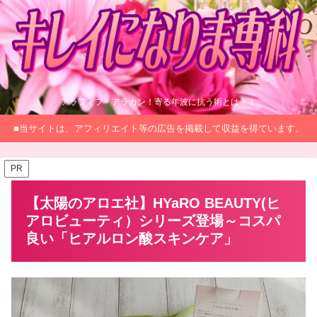
アラフィフ・アラカン！寄る年波に抗う術とは？！
■当サイトは、アフィリエイト等の広告を掲載して収益を得ています。
PR
【太陽のアロエ社】HYaRO BEAUTY(ヒ
アロビューティ）シリーズ登場～コスパ
良い「ヒアルロン酸スキンケア」