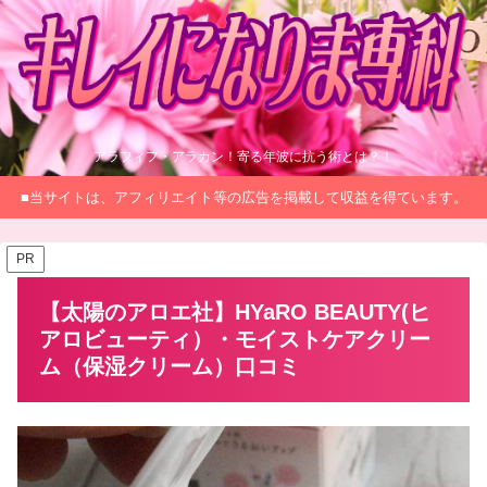
アラフィフ・アラカン！寄る年波に抗う術とは？！
■当サイトは、アフィリエイト等の広告を掲載して収益を得ています。
PR
【太陽のアロエ社】HYaRO BEAUTY(ヒ
アロビューティ）・モイストケアクリー
ム（保湿クリーム）口コミ