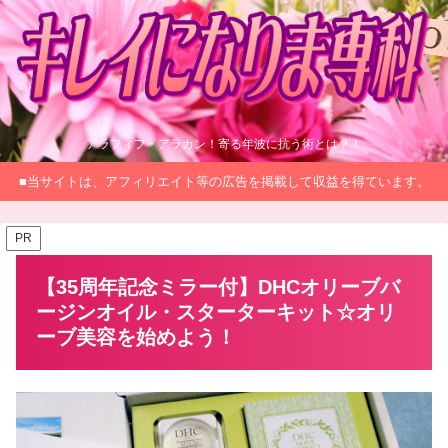
アラフィフ・アラカン！寄る年波に抗う術とは？！
■当サイトは、アフィリエイト等の広告を掲載して収益を得ています。
PR
【35周年記念ミラー付】DHCオリーブバ
ージンオイル・スターターキット☆オリ
ーブ美容を始めよう！