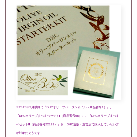
※2013年3月以降に『DHCオリーブバージンオイル（商品番号1）』、
『DHCオリーブすべすべセットI（商品番号66）』、『DHCオリーブすべす
べセットII（商品番号22192）』を DHC通販・直営店で購入していない方
が対象だそうです。