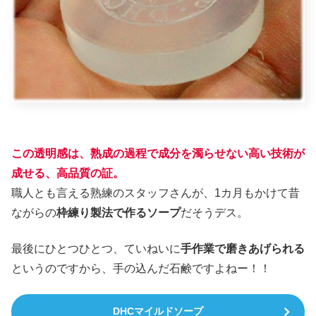
この
透明感は、熟成の過程で成分を濁らせない高い技術が
成せる、高品質の証
。
職人とも言える熟練のスタッフさんが、1カ月もかけて昔
ながらの
枠練り製法で作るソープ
だそうデス。
最後にひとつひとつ、ていねいに
手作業で磨きあげられる
というのですから、手の込んだ石鹸ですよねー！！
DHCマイルドソープ