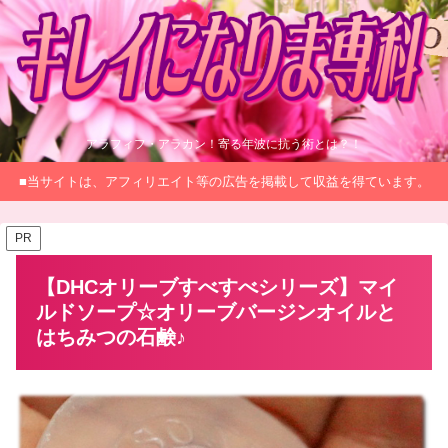
アラフィフ・アラカン！寄る年波に抗う術とは？！
■当サイトは、アフィリエイト等の広告を掲載して収益を得ています。
PR
【DHCオリーブすべすべシリーズ】マイ
ルドソープ☆オリーブバージンオイルと
はちみつの石鹸♪