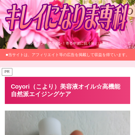
アラフィフ・アラカン！寄る年波に抗う術とは？！
■当サイトは、アフィリエイト等の広告を掲載して収益を得ています。
PR
Coyori（こより）美容液オイル☆高機能
自然派エイジングケア