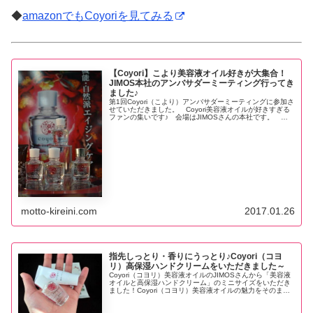
◆
amazonでもCoyoriを見てみる
【Coyori】こより美容液オイル好きが大集合！
JIMOS本社のアンバサダーミーティング行ってき
ました♪
第1回Coyori（こより）アンバサダーミーティングに参加さ
せていただきました。 Coyori美容液オイルが好きすぎる
ファンの集いです♪ 会場はJIMOSさんの本社です。 こ
よりのスタッフさん直々にお話を伺うことができて、柚子
種子のオイル搾油までさせていただいて、ますますこより
が好きになりました！#Coyoriアンバサダー #Coyori
motto-kireini.com
2017.01.26
指先しっとり・香りにうっとり♪Coyori（コヨ
リ）高保湿ハンドクリームをいただきました～
Coyori（コヨリ）美容液オイルのJIMOSさんから「美容液
オイルと高保湿ハンドクリーム」のミニサイズをいただき
ました！Coyori（コヨリ）美容液オイルの魅力をそのまま
引き継いでいる「べたつかずにしっとり潤う」ハンドクリ
ームです。 特にラベンダーのアロマが好きな方には、め