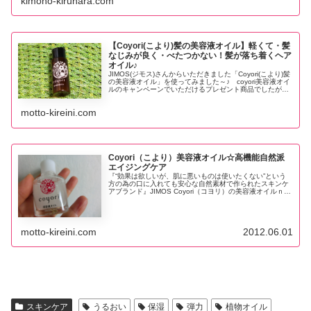
kimono-kirunara.com
【Coyori(こより)髪の美容液オイル】軽くて・髪
なじみが良く・べたつかない！髪が落ち着くヘア
オイル♪
JIMOS(ジモス)さんからいただきました「Coyori(こより)髪
の美容液オイル」を使ってみました～♪ coyori美容液オイ
ルのキャンペーンでいただけるプレゼント商品でしたが、
おまけなのに本商品！ coyori美容液オイル同様に、髪用
オ...
motto-kireini.com
Coyori（こより）美容液オイル☆高機能自然派
エイジングケア
『“効果は欲しいが、肌に悪いものは使いたくない”という
方の為の口に入れても安心な自然素材で作られたスキンケ
アブランド』JIMOS Coyori（コヨリ）の美容液オイルｎご
紹介です。オイル30％、美容液70％ ラベンダーの香に癒
やされる、とても使用感の良い美容オイルです。
motto-kireini.com
2012.06.01
スキンケア
うるおい
保湿
弾力
植物オイル