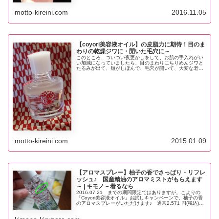
っちゃオススメ！！ うっとりするような自然な香に癒や
されます～
motto-kireini.com
2016.11.05
【coyori美容液オイル】の皮脂力に期待！目のま
わりの乾燥ジワに・開いた毛穴に～
このところ、ついつい夜更かしをして、お肌の手入れがい
い加減になっていましたら、目のまわりにちりめんジワと
たるみが出て、頬がしぼんで、毛穴が開いて、大変な老け
顔になっていましたーーー！！ そんな時は、coyori美容
液オイルです。不足した皮脂を補い、水分や油分のバラン
スを整えて、肌の潤いを高めてくれるそうですよー！
motto-kireini.com
2015.01.09
【アロマスプレー】柚子の香でさっぱり・リフレ
ッシュ♪ 国産精油のアロマミストがもらえます
～ | キモノ－着るなら
2016.07.21 までの期間限定ではありますが。こよりの
「Coyori美容液オイル」お試しキャンペーンで、柚子の香
のアロマスプレーがいただけます♪ 通常2,571 円(税込)の
商品なので、とってもお得。 天然の柚子の香が楽しめ
る、贅沢な...