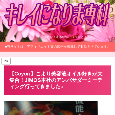
アラフィフ・アラカン！寄る年波に抗う術とは？！
■当サイトは、アフィリエイト等の広告を掲載して収益を得ています。
PR
【Coyori】こより美容液オイル好きが大
集合！JIMOS本社のアンバサダーミーテ
ィング行ってきました♪