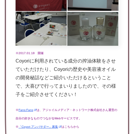
※2017.01.18 開催
Coyoriに利用されている成分の搾油体験をさせ
ていただけたり、Coyoriの歴史や美容液オイル
の開発秘話などご紹介いただけるということ
で、大喜びで行ってまいりましたので、その様
子をご紹介させてください！
※
Fans:Fans
は、アジャイルメディア・ネットワーク株式会社さん運営の
自分の好きなものでつながるWebサービスです。
※
「Coyori アンバサダー」募集
はこちらから