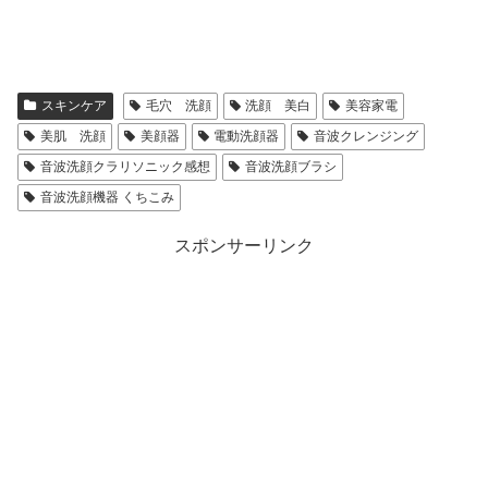
スキンケア
毛穴 洗顔
洗顔 美白
美容家電
美肌 洗顔
美顔器
電動洗顔器
音波クレンジング
音波洗顔クラリソニック感想
音波洗顔ブラシ
音波洗顔機器 くちこみ
スポンサーリンク