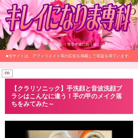
アラフィフ・アラカン！寄る年波に抗う術とは？！
■当サイトは、アフィリエイト等の広告を掲載して収益を得ています。
PR
【クラリソニック】手洗顔と音波洗顔ブ
ラシはこんなに違う！手の甲のメイク落
ちをみてみた～