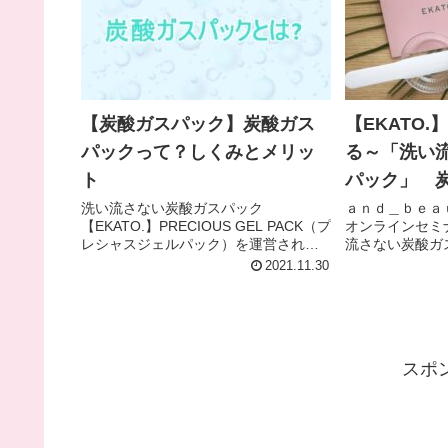
【炭酸ガスパック】炭酸ガス
【EKATO
パックって？しくみとメリッ
る～「洗い
ト
パック」 
てすごい！
洗い流さない炭酸ガスパック
ａｎｄ＿ｂｅａ
【EKATO.】PRECIOUS GEL PACK（プ
オンラインセミ
さんにも◎
レシャスジェルパック）を運営されて
流さない炭酸ガス
いるａｎｄ＿ｂｅａｕｔｙ株式会社さ
PRECIOUS G
2021.11.30
んのオンラインセミナーで、炭酸ガス
ェルパック）を
パックについて教えていただきまし
た。 1回分の
た。 ■「EKATO.(エ...
」をいただき、..
スポ