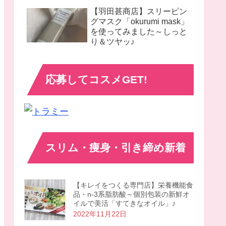
【羽田甚商店】スリーピン
グマスク「okurumi mask」
を使ってみました～しっと
り＆ツヤッ♪
応募してコスメGET!
スリム・痩身・引き締め新着
【キレイをつくる専門店】栄養機能食
品・n-3系脂肪酸～個別包装の新鮮オ
イルで美活「すてきなオイル」♪
2022年11月22日