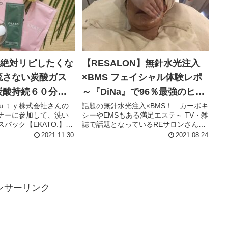
.】絶対リピしたくな
【RESALON】無針水光注入
流さない炭酸ガス
×BMS フェイシャル体験レポ
炭酸持続６０分っ
～『DiNa』で96％最強のヒト
アトピー＆敏感肌
幹細胞培養液を肌の奥へ!
ｕｔｙ株式会社さんの
話題の無針水光注入×BMS！ カーボキ
ナーに参加して、洗い
シーやEMSもある満足エステ～ TV・雑
パック【EKATO.】
誌で話題となっているREサロンさん
EL PACK（プレシャスジ
で、すっごいフェイシャルエステを体
2021.11.30
2021.08.24
ご紹介いただきまし
験させていただきました！ 最新マシ
「プレシャスジェルパック
ン「Dina(ディナ）」を使って、最強の
.
ヒト幹細胞培養液BM...
ンサーリンク