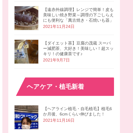
【遠赤外線調理】レンジで簡単！皮も
美味しい焼き野菜～調理の下ごしらえ
にも便利な「萬古焼き・石焼いも器」
2021年11月24日
【ダイエット茶】豆腐の茂蔵 スーパ
ー減肥茶、大好き！美味しい！超スッ
キリ！の健康茶です♪
2021年9月7日
ヘアケア・植毛新着
【ヘアライン植毛・自毛植毛】植毛6
か月後、6cmくらい伸びました！
2021年11月16日