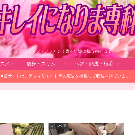
アラフィフ・アラカン！寄る年波に抗う術とは？！
スメ
痩身・スリム
ヘア・頭皮・植毛
■当サイトは、アフィリエイト等の広告を掲載して収益を得ています。
スキンケア