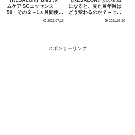
【RESALON】BMS ホー
【RESALON】肌が元気
ムケア SCエッセンス
になると、見た目年齢は
50・その２～1ヵ月間使っ
どう変わるのか？～ヒト
た感想
幹＋エクソソームの美容
2021.07.15
2021.06.20
液「BMS５０」レポ・そ
の１
スポンサーリンク