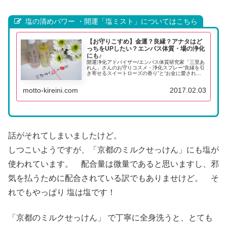
塩の清めパワー ・開運「塩ミスト」についてはこちら
【お守りこすめ】金運？良縁？アナタはど
っちをUPしたい？エンパス体質・場の浄化
にも♪
開運浄化アドバイザー/エンパス体質研究家「三里あ
れん」さんのお守りコスメ・浄化スプレー“良縁を引
き寄せるスイートローズの香り”と“お金に愛される
柑橘系の香り”の、浄化スプレー・無添加お浄め塩ミ
ストのご紹介です。 エンパス体質びついてや私の
motto-kireini.com
2017.02.03
体験談もご紹介しています♪
話がそれてしまいましたけど。
しつこいようですが、「京都のミルクせっけん」にも塩が
使われています。 配合量は微量であると思いますし、邪
気を払うために配合されている訳でもありませけど。 そ
れでもやっぱり 塩は塩です！
「京都のミルクせっけん」 で丁寧に全身洗うと、とても