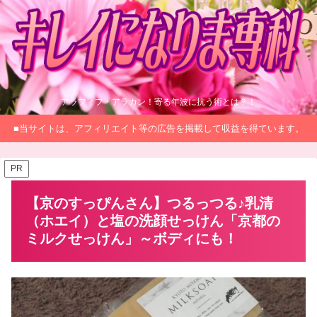
アラフィフ・アラカン！寄る年波に抗う術とは？！
■当サイトは、アフィリエイト等の広告を掲載して収益を得ています。
PR
【京のすっぴんさん】つるっつる♪乳清
（ホエイ）と塩の洗顔せっけん「京都の
ミルクせっけん」～ボディにも！