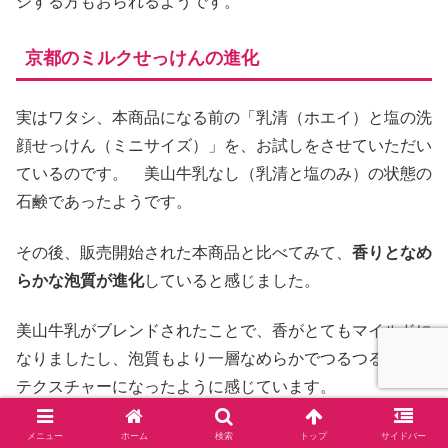
ジする方もおられるようです。
京都のミルクせっけんの進化
実はワタシ、本商品になる前の「乳清（ホエイ）と塩の洗
顔せっけん（ミニサイズ）」を、お試しをさせていただい
ているのです。 美山牛乳なし（乳清と塩のみ）の状態の
石鹸であったようです。
その後、販売開始された本商品と比べてみて、
香りとなめ
らかな泡質が進化
していると感じました。
美山牛乳がブレンドされたことで、香がとてもマイルドに
なりましたし、泡質もより一層なめらかでつるつるとした
テクスチャーになったように感じています。
商品化するまでには、たくさんのご苦労があったようです
メニュー
ホーム
検索
トップ
サイドバー