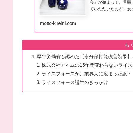
会』が始まって、冒頭
ていただいたのが、女
紙を開けてびっくりデ
てるのーーー？！」と
motto-kireini.com
って、その場でライス
す。
も
厚生労働省も認めた【水分保持能改善効果】と
株式会社アイムの15年間変わらないライ
ライスフォースが、業界人に広まった訳・
ライスフォース誕生のきっかけ