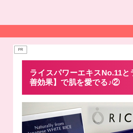
PR
ライスパワーエキスNo.11
善効果】で肌を愛でる♪②