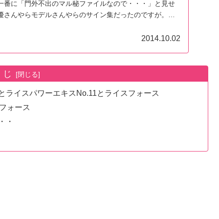
一番に「門外不出のマル秘ファイルなので・・・」と見せ
優さんやらモデルさんやらのサイン集だったのですが。表
ス。「うっそーーーー？！この人もライスフォースを使っ
、大人の世界のしがらみをヒシと感じました（笑） でも
2014.10.02
フォーズの虜になったワタシ。アツく語らせていただきま
くじ
ライスパワーエキスNo.11とライスフォース
スフォース
・・