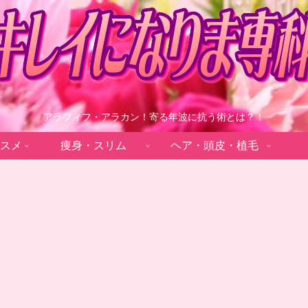
アラフィフ・アラカン！寄る年波に抗う術とは？！
スメ
痩身・スリム
ヘア・頭皮・植毛