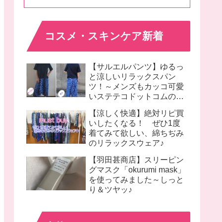
コスメ・スキンケア新着
【サルエルパンツ】ゆるっ
と涼しいリラックスパン
ツ！～メンズもカッコ可愛
いステテコドットコムのモ
モンガパンツ着画♪
【涼しく快適】絶対リピ買
いしたくなる！ ぜひ1度
着てみて欲しい、綿ちぢみ
のリラックスウェア♪
【羽田甚商店】スリーピン
グマスク「okurumi mask」
を使ってみました～しっと
り＆ツヤッ♪