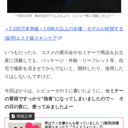
＊2014.10月 株式会社アイムさんより、レビュー用に頂戴しました＊
＜2,100万本突破＞1,696人以上の女優・モデルが絶賛する
[薬用]エステ級スキンケア
いつもだったら、コスメの展示会やセミナーで商品をお土
産に頂戴しても、パッケージ・外観・リーフレット等、自
宅で撮影を済ませてからでないと、開封したり、使用した
りはしないんですけど。
今回ばかりは、レビューその１に書いたように、
セミナー
の冒頭ですっかり“信者”になってしまいましたので～ そ
の日の夜に、使ってみましたよー
実はアノ女優さんも使っていました！[薬用]深層
保湿スキンケア『ライスフォース』①