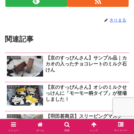
きりまる
関連記事
【京のすっぴんさん】サンプル品｜カ
スキンケア
カオの入ったチョコレートのミルク石
けん
【京のすっぴんさん】オシのミルクせ
スキンケア
っけんに「モーモー柄タイプ」が登場
しました！
【羽田甚商店】スリーピングマスク
スキンケア
「okurumi mask」を使ってみました
～しっとり＆ツヤッ♪
メニュー
ホーム
検索
トップ
サイドバー