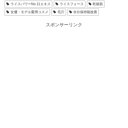
ライスパワーNo.11エキス
ライスフォース
乾燥肌
女優・モデル愛用コスメ
毛穴
水分保持能改善
スポンサーリンク