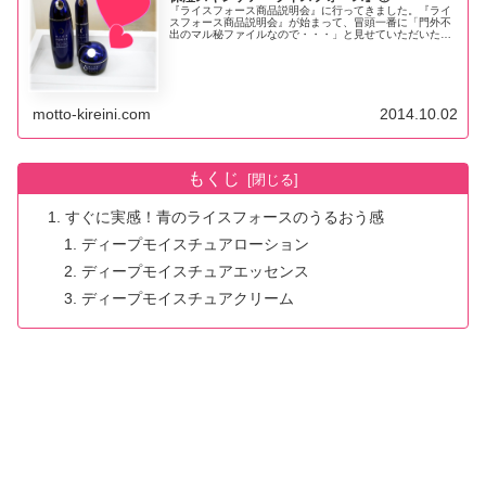
『ライスフォース商品説明会』に行ってきました。『ライ
スフォース商品説明会』が始まって、冒頭一番に「門外不
出のマル秘ファイルなので・・・」と見せていただいたの
が、女優さんやらモデルさんやらのサイン集だったのです
が。表紙を開けてびっくりデス。「うっそーーーー？！こ
の人もライスフォースを使ってるのーーー？！」と、大人
の世界のしがらみをヒシと感じました（笑） でもって、
その場でライスフォーズの虜になったワタシ。アツく語ら
せていただきます。
motto-kireini.com
2014.10.02
もくじ
すぐに実感！青のライスフォースのうるおう感
ディープモイスチュアローション
ディープモイスチュアエッセンス
ディープモイスチュアクリーム