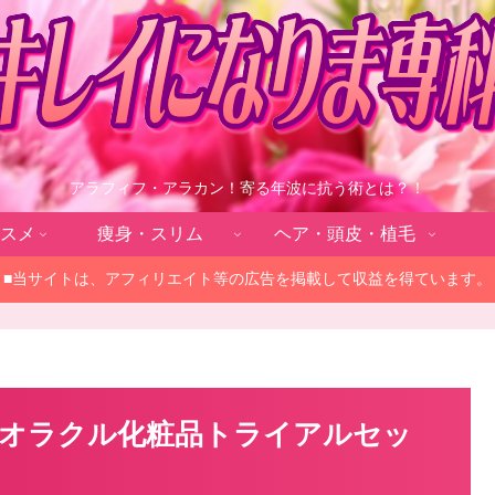
アラフィフ・アラカン！寄る年波に抗う術とは？！
スメ
痩身・スリム
ヘア・頭皮・植毛
■当サイトは、アフィリエイト等の広告を掲載して収益を得ています。
オラクル化粧品トライアルセッ