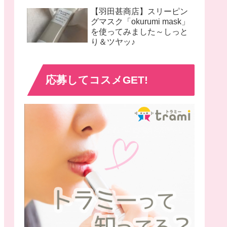
【羽田甚商店】スリーピン
グマスク「okurumi mask」
を使ってみました～しっと
り＆ツヤッ♪
応募してコスメGET!