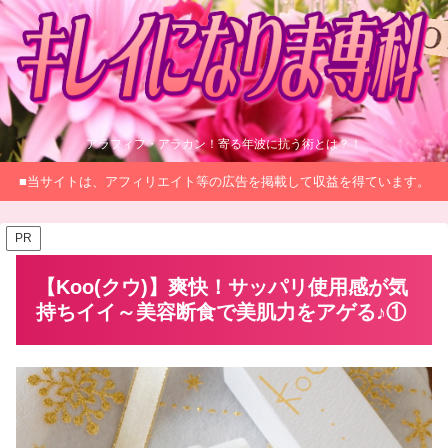
アラフィフ・アラカン！寄る年波に抗う術とは？！
■当サイトは、アフィリエイト等の広告を掲載して収益を得ています。
PR
【Koo(クウ)】爽快！サッパリ使用感が気
持ちイイ～美容断食で美肌力をアゲる♪①