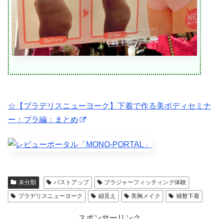
☆【ブラデリスニューヨーク】下着で作る美ボディセミナ
ー：ブラ編：まとめ
未分類
バストアップ
ブラジャーフィッティング体験
ブラデリスニューヨーク
細見え
美胸メイク
補整下着
スポンサーリンク