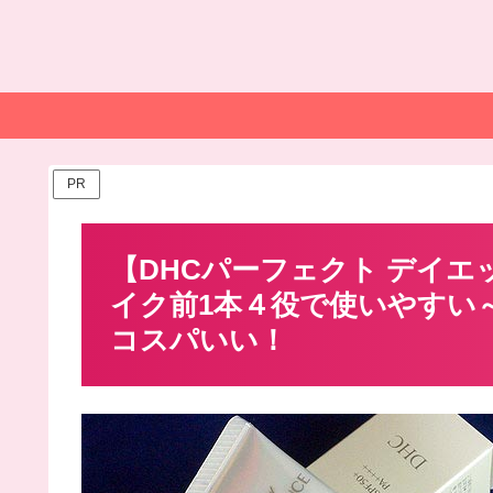
PR
【DHCパーフェクト デイエ
イク前1本４役で使いやすい～
コスパいい！