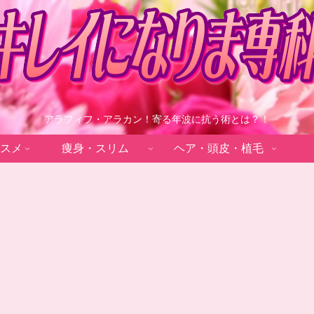
アラフィフ・アラカン！寄る年波に抗う術とは？！
スメ
痩身・スリム
ヘア・頭皮・植毛