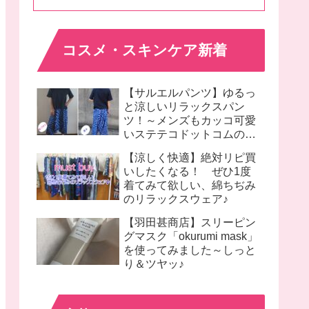
コスメ・スキンケア新着
【サルエルパンツ】ゆるっ
と涼しいリラックスパン
ツ！～メンズもカッコ可愛
いステテコドットコムのモ
モンガパンツ着画♪
【涼しく快適】絶対リピ買
いしたくなる！ ぜひ1度
着てみて欲しい、綿ちぢみ
のリラックスウェア♪
【羽田甚商店】スリーピン
グマスク「okurumi mask」
を使ってみました～しっと
り＆ツヤッ♪