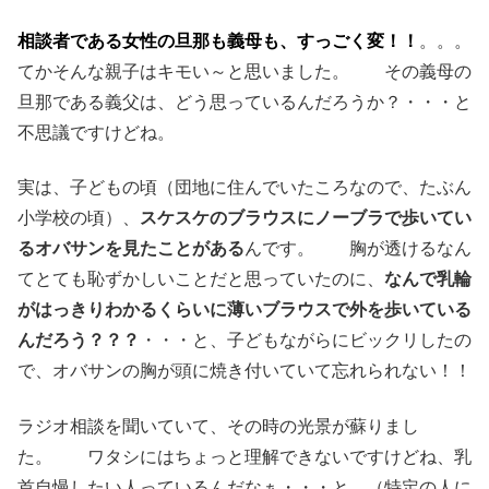
相談者である女性の旦那も義母も、すっごく変！！
。。。
てかそんな親子はキモい～と思いました。 その義母の
旦那である義父は、どう思っているんだろうか？・・・と
不思議ですけどね。
実は、子どもの頃（団地に住んでいたころなので、たぶん
小学校の頃）、
スケスケのブラウスにノーブラで歩いてい
るオバサンを見たことがある
んです。 胸が透けるなん
てとても恥ずかしいことだと思っていたのに、
なんで乳輪
がはっきりわかるくらいに薄いブラウスで外を歩いている
んだろう？？？
・・・と、子どもながらにビックリしたの
で、オバサンの胸が頭に焼き付いていて忘れられない！！
ラジオ相談を聞いていて、その時の光景が蘇りまし
た。 ワタシにはちょっと理解できないですけどね、乳
首自慢したい人っているんだなぁ・・・と。（特定の人に