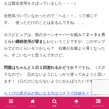
えば最近使用をさぼっていました・・・）
全然気づいていなかったので「へえ～！」って感じで
す。 使っただけのことはあるんですね。。。
ホスピピュアは、肌のターンオーバーを鑑みて
２～３ヶ月
くらい継続使用が望ましい
ということですが、このサンプ
ルでどのくらいモツかしら？ 右膝が左膝より薄くなった
ら、すごいなーと思うんですけど。
問題はちゃんと１日２回塗れるかどうか？
ですね。（ズボ
ラなので） 忘れないようにしっかり塗ってみようと思い
ます！（口だけにならないようにがんばりたいです・汗）
ちくびの黒ずみが気になる方はコチラで詳細をどうぞ
顔のくすみ・シミにお悩みの方はこちらから
メニュー
ホーム
検索
トップ
サイドバー