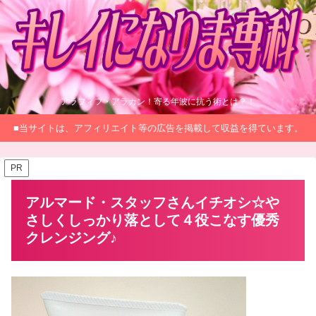
アラフィフ・アラカン！寄る年波に抗う術とは？！
■当サイトは、アフィリエイト等の広告を掲載して収益を得ています。
PR
アルマード・スタッフさんイチオシ☆や
さしくしっかり落として４役こなす優秀
クレンジング♪