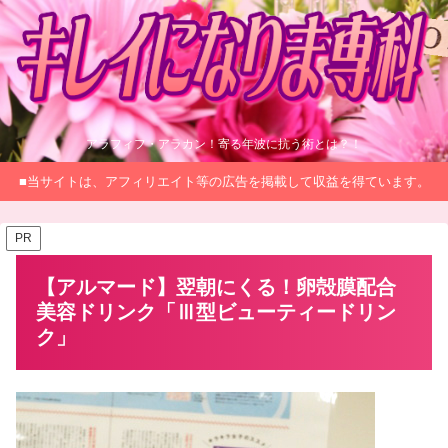
アラフィフ・アラカン！寄る年波に抗う術とは？！
■当サイトは、アフィリエイト等の広告を掲載して収益を得ています。
PR
【アルマード】翌朝にくる！卵殻膜配合
美容ドリンク「Ⅲ型ビューティードリン
ク」