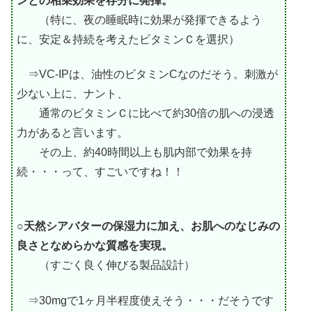
ンとの相乗効果を存分に発揮。
（特に、夜の睡眠時に効果が発揮できるよう
に、安定＆持続を考えたビタミンＣを選択）
⇒VC-IPは、油性のビタミンCなのだそう。刺激が
少ない上に、ナント、
通常のビタミンＣに比べて約30倍の肌への浸透
力があると言います。
その上、約40時間以上も肌内部で効果を持
続・・・って、すごいですね！！
○天然シアバターの保湿力に加え、お肌へのなじみの
良さとなめらかな質感を実現。
（すごく良く伸びる製品設計）
⇒30mgで1ヶ月半程度使えそう・・・だそうです