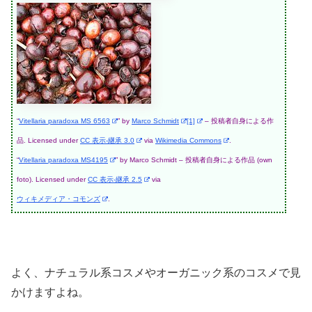
“
Vitellaria paradoxa MS 6563
” by
Marco Schmidt
[1]
–
投稿者自身による作
品
. Licensed under
CC 表示-継承 3.0
via
Wikimedia Commons
.
“
Vitellaria paradoxa MS4195
” by Marco Schmidt –
投稿者自身による作品
(own
foto). Licensed under
CC 表示-継承 2.5
via
ウィキメディア・コモンズ
.
よく、ナチュラル系コスメやオーガニック系のコスメで見
かけますよね。