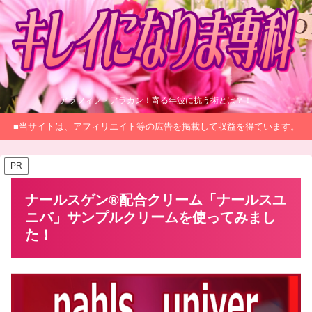
アラフィフ・アラカン！寄る年波に抗う術とは？！
■当サイトは、アフィリエイト等の広告を掲載して収益を得ています。
PR
ナールスゲン®配合クリーム「ナールスユ
ニバ」サンプルクリームを使ってみまし
た！