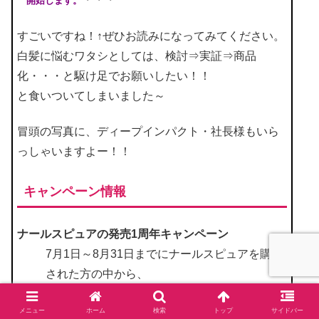
開始します。
すごいですね！↑ぜひお読みになってみてください。
白髪に悩むワタシとしては、検討⇒実証⇒商品
化・・・と駆け足でお願いしたい！！
と食いついてしまいました～
冒頭の写真に、ディープインパクト・社長様もいら
っしゃいますよー！！
キャンペーン情報
ナールスピュアの発売1周年キャンペーン
7月1日～8月31日までにナールスピュアを購入
された方の中から、
抽選で下記が当たります。
メニュー
ホーム
検索
トップ
サイドバー