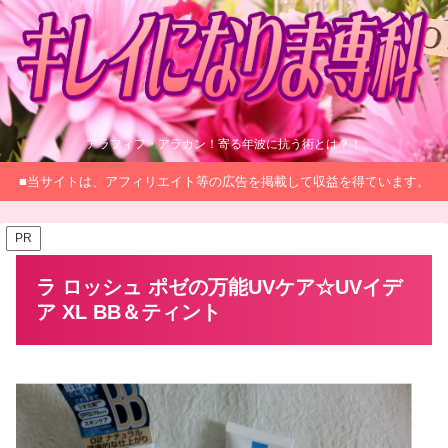
アラフィフ・アラカン！寄る年波に抗う術とは？！
■当サイトは、アフィリエイト等の広告を掲載して収益を得ています。
PR
ラ ロッシュ ポゼの万能UVケア☆UVイデ
ア XL BB＆ティント