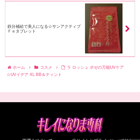
鉄分補給で美人になる☆サンアクティブ
Ｆｅタブレット
ホーム
コスメ
ラ ロッシュ ポゼの万能UVケア
☆UVイデア XL BB＆ティント