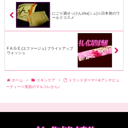
にごり酒せっけんshu(シュ)☆日本発のワ
ールドコスメ
F.A.G.E.(エファージュ) ブライトアップ
ウォッシュ
ホーム
スキンケア
トランスダーマー&アシヤビュ
ーティー☆美肌のマルコレから♪