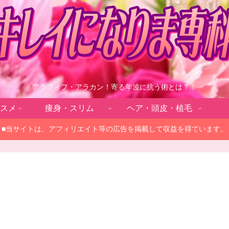
アラフィフ・アラカン！寄る年波に抗う術とは？！
スメ
痩身・スリム
ヘア・頭皮・植毛
■当サイトは、アフィリエイト等の広告を掲載して収益を得ています。