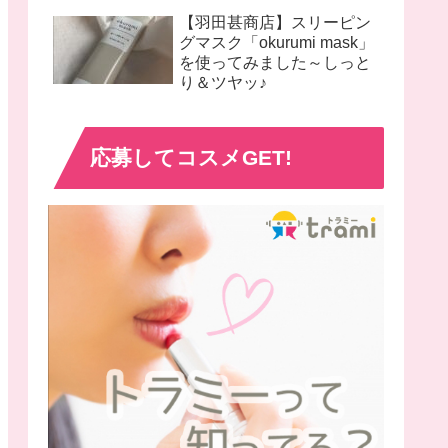
【羽田甚商店】スリーピン
グマスク「okurumi mask」
を使ってみました～しっと
り＆ツヤッ♪
応募してコスメGET!