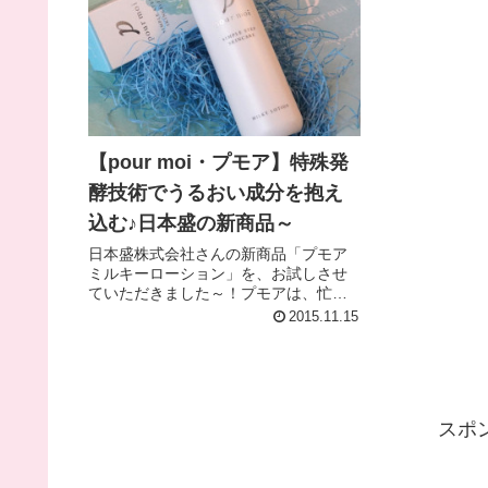
【pour moi・プモア】特殊発
酵技術でうるおい成分を抱え
込む♪日本盛の新商品～
日本盛株式会社さんの新商品「プモア
ミルキーローション」を、お試しさせ
ていただきました～！プモアは、忙し
い毎日をがんばる女性のためにつくら
2015.11.15
れた「ワタシのため・・・」を応援し
てくれる化粧品です。日本盛さんだか
らこその特殊発酵技術で、バイオうる
おいヴェールを形成！うるおい浸透さ
せて、肌にとどめることにこだわった
スポ
２ステップのシンプルケア。日本盛の
独自成分「日本酒酵母」×「乳酸菌」に
惹かれました♪