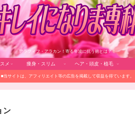
アラフィフ・アラカン！寄る年波に抗う術とは？！
スメ
痩身・スリム
ヘア・頭皮・植毛
■当サイトは、アフィリエイト等の広告を掲載して収益を得ています。
ョン