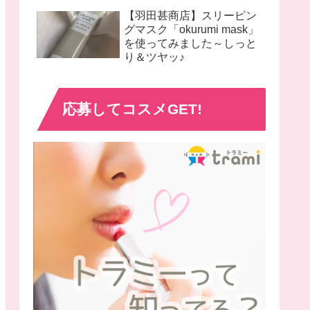
【羽田甚商店】スリーピン
グマスク「okurumi mask」
を使ってみました～しっと
り＆ツヤッ♪
応募してコスメGET!