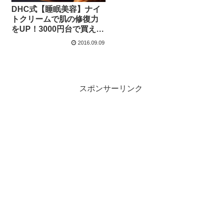
DHC式【睡眠美容】ナイ
トクリームで肌の修復力
をUP！3000円台で買える
ってすごい♪「DHCエンリ
2016.09.09
ッチ ナイトクリーム」デ
タ♪
スポンサーリンク