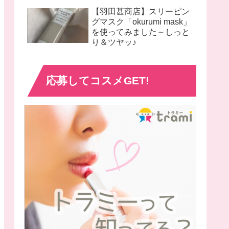
【羽田甚商店】スリーピン
グマスク「okurumi mask」
を使ってみました～しっと
り＆ツヤッ♪
応募してコスメGET!