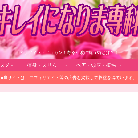
アラフィフ・アラカン！寄る年波に抗う術とは？！
スメ
痩身・スリム
ヘア・頭皮・植毛
■当サイトは、アフィリエイト等の広告を掲載して収益を得ています。