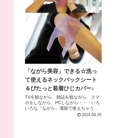
「ながら美容」できる☆洗っ
て使えるネックパックシート
＆ぴたっと装着ひじカバー♪
TVを観ながら、雑誌を観ながら、スマ
ホをしながら、PCしながら・・・いろ
いろな「ながら」場面で使えちゃう、
便利なシリコンパックのシートですー
2014.04.20
ーー！！首もひじも、繰り返し洗える
シートで、手軽にパック♪