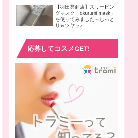
【羽田甚商店】スリーピン
グマスク「okurumi mask」
を使ってみました～しっと
り＆ツヤッ♪
応募してコスメGET!