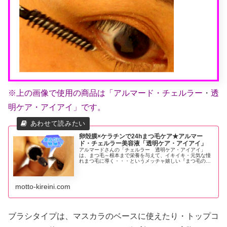
※上の画像で使用の商品は「アルマード・チェルラー
・
透
明ケア・アイアイ」です。
卵殻膜×ケラチンで24hまつ毛ケア★アルマー
ド・チェルラー美容液「透明ケア・アイアイ」
アルマードさんの「チェルラー 透明ケア・アイアイ」
は、まつ毛～根本まで栄養を与えて、イキイキ・元気な憧
れまつ毛に導く・・・というメッチャ嬉しい『まつ毛のた
めの美容液』です。なんでも、薬用育毛剤開発中に発見さ
れた 【特許成分】が配合されている...
motto-kireini.com
ブラシタイプは、マスカラのベースに使えたり・トップコ