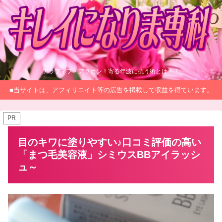
アラフィフ・アラカン！寄る年波に抗う術とは？！
■当サイトは、アフィリエイト等の広告を掲載して収益を得ています。
PR
目のキワに塗りやすい♪口コミ評価の高い
「まつ毛美容液」シミウスBBアイラッシ
ュ～