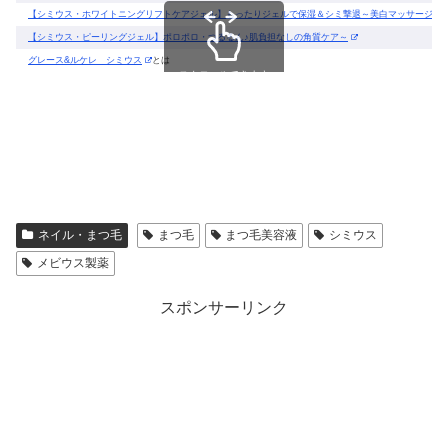
【シミウス・ホワイトニングリフトケアジェル】もったりジェルで保湿＆シミ撃退～美白マッサージが
【シミウス・ピーリングジェル】ポロポロ・つるるん♪肌負担なしの角質ケア～
グレース&ルケレ シミウス
とは
スクロールできます
ネイル・まつ毛
まつ毛
まつ毛美容液
シミウス
メビウス製薬
スポンサーリンク