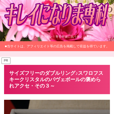
アラフィフ・アラカン！寄る年波に抗う術とは？！
■当サイトは、アフィリエイト等の広告を掲載して収益を得ています。
PR
サイズフリーのダブルリング♪スワロフス
キークリスタルのパヴェボールの褒めら
れアクセ・その３～