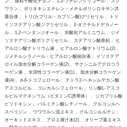
ン 、微粒子酸化チタン 、1,3-ブチレングリコール 、スク
ワラン 、ポリオキシエチレン・メチルポリシロキサン共
重合体 、トリ(カプリル・カプリン酸)グリセリル 、トリ
イソステアリン酸ジグリセリル 、2-オクチルドデカノー
ル 、1,2-ペンタンジオール 、水酸化アルミニウム 、ジイ
ソステアリン酸ポリグリセリル 、ステアリン酸亜鉛 、ヒ
アルロン酸ナトリウム液 、ヒアルロン酸ナトリウム(2) 、
ジメチルシラノール・ヒアルロン酸縮合液 、イソステア
ロイル加水分解コラーゲン液(2) 、サクシニルアテロコラ
ーゲン液 、水溶性コラーゲン液(1) 、加水分解コラーゲン
液(4) 、d-δ-トコフェロール 、テトラ2-ヘキシルデカン酸
アスコルビル 、コレカルシフェロール 、リン酸L-アスコ
ルビルマグネシウム（ビタミンC誘導体） 、ジカプリル酸
ピリドキシン 、パルミチン酸レチノール 、グルコシルヘ
スペリジン 、ウワウルシ流エキス 、グルコシルルチン 、
オーキッドエキス 、アロエ液汁末(2) 、オリーブ葉エキス