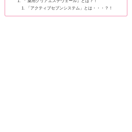
『 薬用クリアエステヴェール』とは？！
「アクティブセブンシステム」とは・・・？！