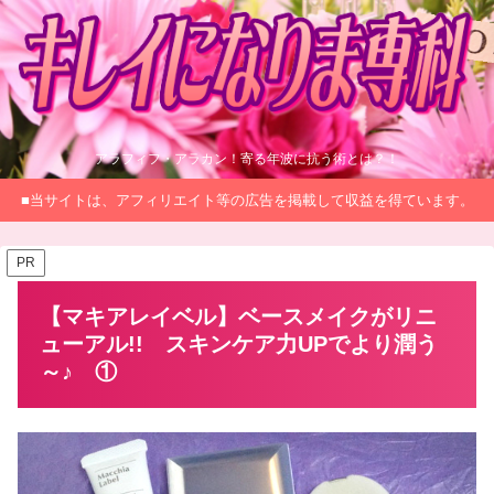
アラフィフ・アラカン！寄る年波に抗う術とは？！
■当サイトは、アフィリエイト等の広告を掲載して収益を得ています。
PR
【マキアレイベル】ベースメイクがリニ
ューアル!! スキンケア力UPでより潤う
～♪ ①