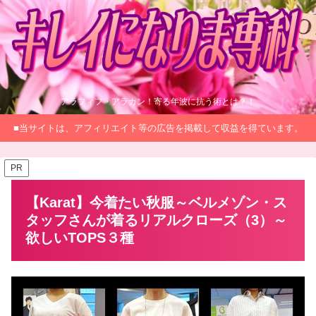
アラフィフ・アラカン！寄る年波に抗う術とは？！
■当サイトは、アフィリエイト等の広告を掲載して収益を得ています。
PR
【Karat】今着たい秋服～ベルメゾン・ス
タッフさんが着るリアルクローズ（3）～
欲しいTOPS３種