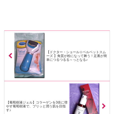
【ドクター・ショール☆ベルベットスム
ーズ 】角質が粉になって舞う！足裏が簡
単につるつるる～っとなる♪
【葡萄樹液ジェル】コラーゲンを3倍に増
やす葡萄樹液で、プリッと潤う肌を目指
す♪