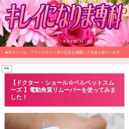
アラフィフ・アラカン！寄る年波に抗う術とは？！
■当サイトは、アフィリエイト等の広告を掲載して収益を得ています。
PR
【ドクター・ショール☆ベルベットスム
ーズ 】電動角質リムーバーを使ってみま
した！