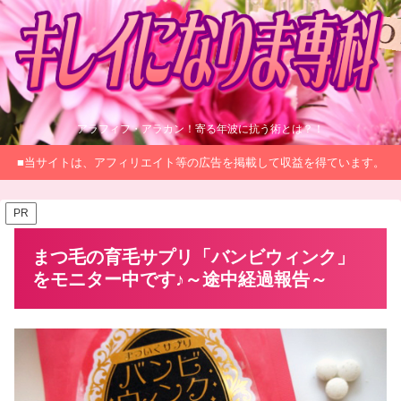
アラフィフ・アラカン！寄る年波に抗う術とは？！
■当サイトは、アフィリエイト等の広告を掲載して収益を得ています。
PR
まつ毛の育毛サプリ「バンビウィンク」
をモニター中です♪～途中経過報告～