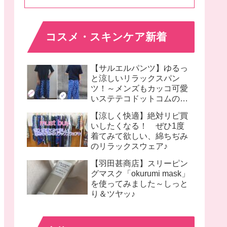
コスメ・スキンケア新着
【サルエルパンツ】ゆるっ
と涼しいリラックスパン
ツ！～メンズもカッコ可愛
いステテコドットコムのモ
モンガパンツ着画♪
【涼しく快適】絶対リピ買
いしたくなる！ ぜひ1度
着てみて欲しい、綿ちぢみ
のリラックスウェア♪
【羽田甚商店】スリーピン
グマスク「okurumi mask」
を使ってみました～しっと
り＆ツヤッ♪