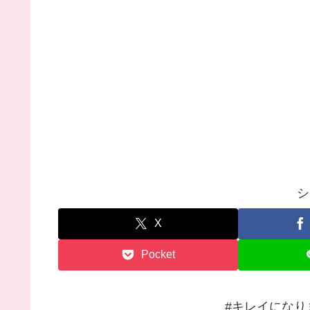
シ
X
Pocket
#キレイになり