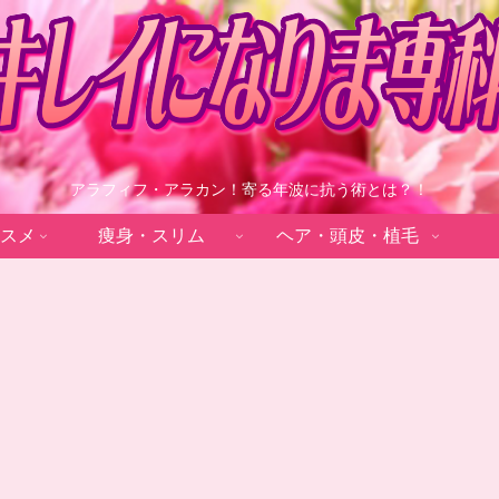
アラフィフ・アラカン！寄る年波に抗う術とは？！
スメ
痩身・スリム
ヘア・頭皮・植毛