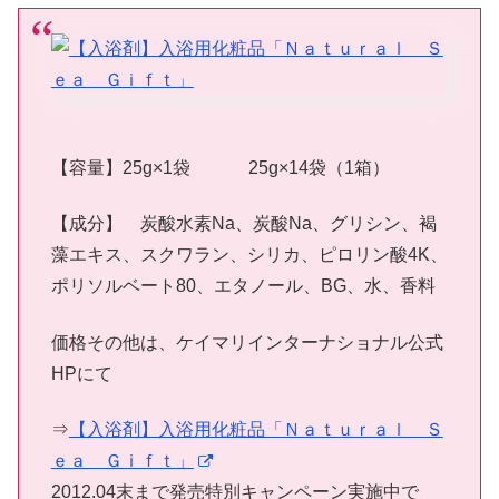
【容量】25g×1袋 25g×14袋（1箱）
【成分】 炭酸水素Na、炭酸Na、グリシン、褐
藻エキス、スクワラン、シリカ、ピロリン酸4K、
ポリソルベート80、エタノール、BG、水、香料
価格その他は、ケイマリインターナショナル公式
HPにて
⇒
【入浴剤】入浴用化粧品「Ｎａｔｕｒａｌ Ｓ
ｅａ Ｇｉｆｔ」
2012.04末まで発売特別キャンペーン実施中で